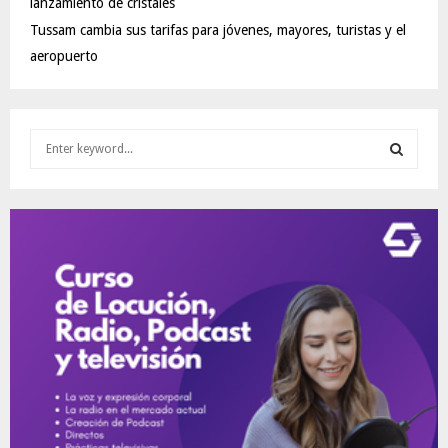
lanzamiento de cristales
Tussam cambia sus tarifas para jóvenes, mayores, turistas y el
aeropuerto
S
e
a
S
r
c
E
h
f
A
o
r
R
:
C
H