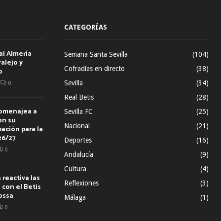
CATEGORÍAS
al Almería
Semana Santa Sevilla
(104)
alejo y
Cofradías en directo
(38)
o
Sevilla
(34)
0
Real Betis
(28)
homenajea a
Sevilla FC
(25)
on su
Nacional
(21)
ación para la
26/27
Deportes
(16)
0
Andalucía
(9)
Cultura
(4)
reactiva las
Reflexiones
(3)
con el Betis
ossa
Málaga
(1)
0