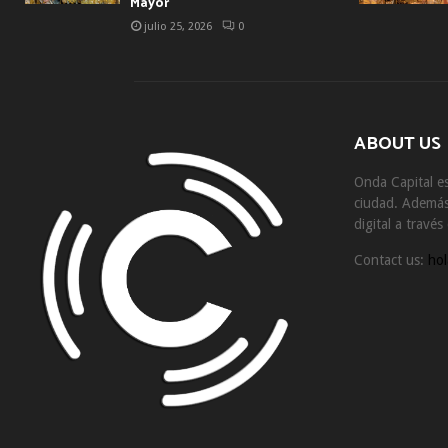
Mayor
julio 25, 2026
0
ABOUT US
Onda Capital es
ciudad. Además 
digital a travé
Contact us:
hol