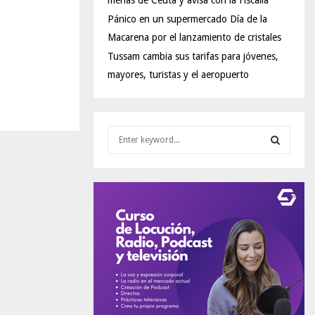
menas de Ceuta y avisa con la Fiscalía
Pánico en un supermercado Día de la
Macarena por el lanzamiento de cristales
Tussam cambia sus tarifas para jóvenes,
mayores, turistas y el aeropuerto
S
e
a
S
r
c
E
h
f
A
o
r
R
:
C
H