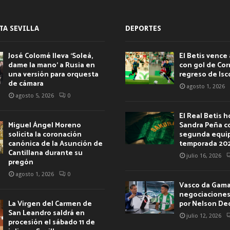
TA SEVILLA
DEPORTES
José Colomé lleva ‘Soleá,
El Betis vence 
dame la mano’ a Rusia en
con gol de Corr
una versión para orquesta
regreso de Isc
de cámara
agosto 1, 2026
agosto 5, 2026
0
El Real Betis 
Miguel Ángel Moreno
Sandra Peña c
solicita la coronación
segunda equip
canónica de la Asunción de
temporada 20
Cantillana durante su
julio 16, 2026
pregón
agosto 1, 2026
0
Vasco da Gama 
negociaciones 
La Virgen del Carmen de
por Nelson De
San Leandro saldrá en
julio 12, 2026
procesión el sábado 11 de