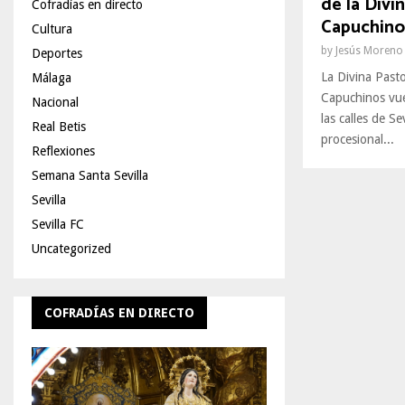
de la Divi
Cofradías en directo
Capuchino
Cultura
by
Jesús Moreno
Deportes
La Divina Past
Málaga
Capuchinos vu
Nacional
las calles de Se
Real Betis
procesional...
Reflexiones
Semana Santa Sevilla
Sevilla
Sevilla FC
Uncategorized
COFRADÍAS EN DIRECTO