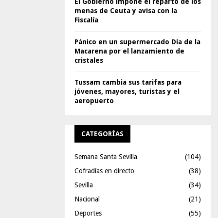
El Gobierno impone el reparto de los
menas de Ceuta y avisa con la
Fiscalía
Pánico en un supermercado Día de la
Macarena por el lanzamiento de
cristales
Tussam cambia sus tarifas para
jóvenes, mayores, turistas y el
aeropuerto
CATEGORÍAS
Semana Santa Sevilla
(104)
Cofradías en directo
(38)
Sevilla
(34)
Nacional
(21)
Deportes
(55)