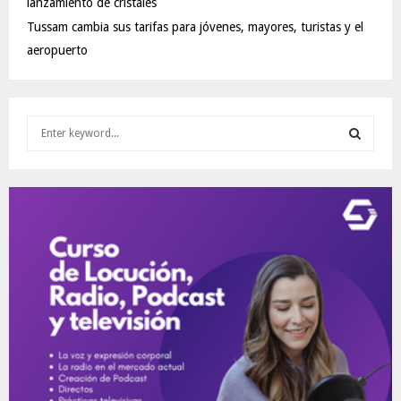
lanzamiento de cristales
Tussam cambia sus tarifas para jóvenes, mayores, turistas y el
aeropuerto
S
e
a
S
r
c
E
h
f
A
o
r
R
:
C
H