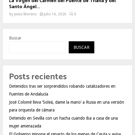
La Virgen del Carmen del Puente de Triana y del
Santo Ángel...
by
Jesús Moreno
julio 16, 2026
0
Buscar
BUSCAR
Posts recientes
Detenidos tras ser sorprendidos robando catalizadores en
Fuentes de Andalucía
José Colomé lleva ‘Soleá, dame la mano’ a Rusia en una versión
para orquesta de cámara
Detenido en Sevilla con un hacha cuando iba a casa de una
mujer amenazada
El Gobierno impone el reparto de los menas de Ceuta y avisa