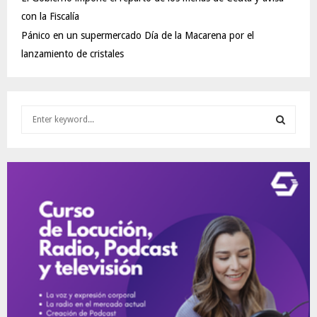
con la Fiscalía
Pánico en un supermercado Día de la Macarena por el
lanzamiento de cristales
S
e
a
S
r
c
E
h
f
A
o
r
R
:
C
H