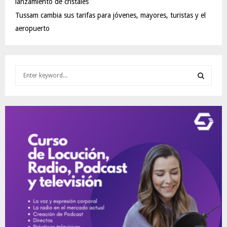
lanzamiento de cristales
Tussam cambia sus tarifas para jóvenes, mayores, turistas y el
aeropuerto
S
e
a
S
r
c
E
h
f
A
o
r
R
:
C
H