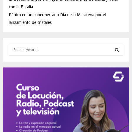
con la Fiscalía
Pánico en un supermercado Día de la Macarena por el
lanzamiento de cristales
S
e
a
S
r
c
E
h
f
A
o
r
R
:
C
H