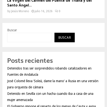
La Virgen del Carmen del Puente de Triana y del
Santo Ángel...
by
Jesús Moreno
julio 16, 2026
0
Buscar
BUSCAR
Posts recientes
Detenidos tras ser sorprendidos robando catalizadores en
Fuentes de Andalucía
José Colomé lleva ‘Soleá, dame la mano’ a Rusia en una versión
para orquesta de cámara
Detenido en Sevilla con un hacha cuando iba a casa de una
mujer amenazada
El Gobierno impone el reparto de los menas de Ceuta y avisa