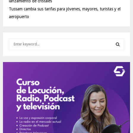
lanzamiento de cristales
Tussam cambia sus tarifas para jóvenes, mayores, turistas y el
aeropuerto
S
e
a
S
r
c
E
h
f
A
o
r
R
:
C
H