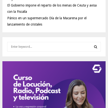
El Gobierno impone el reparto de los menas de Ceuta y avisa
con la Fiscalía
Pánico en un supermercado Día de la Macarena por el
lanzamiento de cristales
S
e
a
S
r
c
E
h
f
A
o
r
R
:
C
H