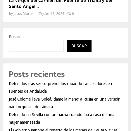
La Virgen del Carmen del Puente de Triana y del
Santo Ángel...
by
Jesús Moreno
julio 16, 2026
0
Buscar
BUSCAR
Posts recientes
Detenidos tras ser sorprendidos robando catalizadores en
Fuentes de Andalucía
José Colomé lleva ‘Soleá, dame la mano’ a Rusia en una versión
para orquesta de cámara
Detenido en Sevilla con un hacha cuando iba a casa de una
mujer amenazada
El Gobierno impone el reparto de los menas de Ceuta y avisa