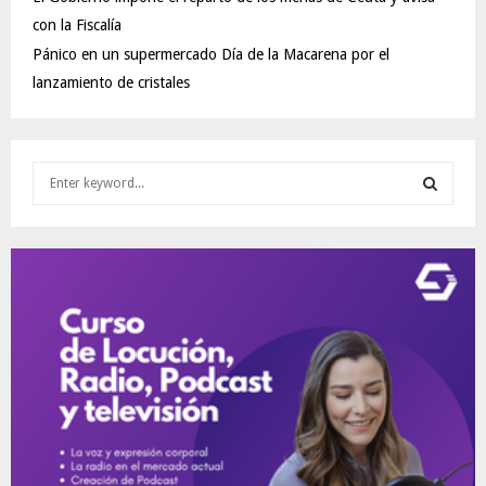
con la Fiscalía
Pánico en un supermercado Día de la Macarena por el
lanzamiento de cristales
S
e
a
S
r
c
E
h
f
A
o
r
R
:
C
H