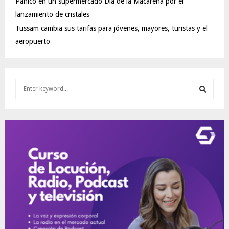
Pánico en un supermercado Día de la Macarena por el
lanzamiento de cristales
Tussam cambia sus tarifas para jóvenes, mayores, turistas y el
aeropuerto
S
e
a
S
r
c
E
h
f
A
o
r
R
:
C
H