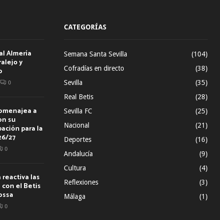
CATEGORÍAS
al Almería
Semana Santa Sevilla
(104)
alejo y
Cofradías en directo
(38)
o
Sevilla
(35)
0
Real Betis
(28)
homenajea a
Sevilla FC
(25)
on su
Nacional
(21)
ación para la
26/27
Deportes
(16)
0
Andalucía
(9)
Cultura
(4)
reactiva las
Reflexiones
(3)
con el Betis
ossa
Málaga
(1)
0