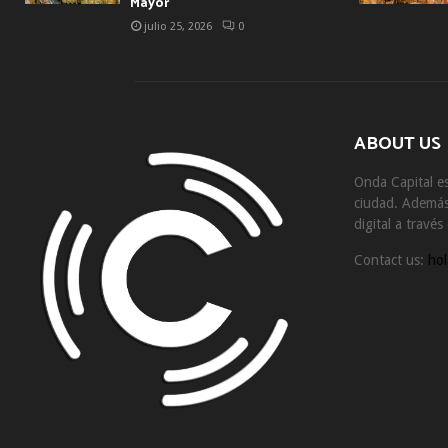
Mayor
julio 25, 2026
0
ABOUT US
Onda Capital es
ciudad. Además 
digital a travé
Contact us:
hol