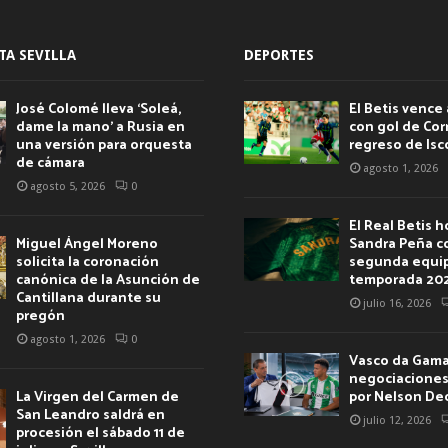
TA SEVILLA
DEPORTES
José Colomé lleva ‘Soleá,
El Betis vence 
dame la mano’ a Rusia en
con gol de Corr
una versión para orquesta
regreso de Isc
de cámara
agosto 1, 2026
agosto 5, 2026
0
El Real Betis 
Miguel Ángel Moreno
Sandra Peña c
solicita la coronación
segunda equip
canónica de la Asunción de
temporada 20
Cantillana durante su
julio 16, 2026
pregón
agosto 1, 2026
0
Vasco da Gama 
negociaciones 
La Virgen del Carmen de
por Nelson De
San Leandro saldrá en
julio 12, 2026
procesión el sábado 11 de