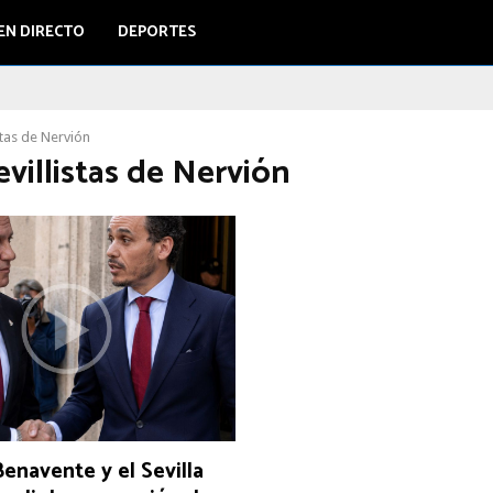
EN DIRECTO
DEPORTES
stas de Nervión
evillistas de Nervión
enavente y el Sevilla