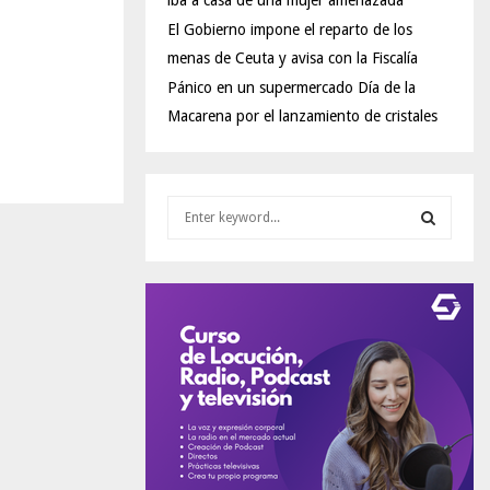
iba a casa de una mujer amenazada
El Gobierno impone el reparto de los
menas de Ceuta y avisa con la Fiscalía
Pánico en un supermercado Día de la
Macarena por el lanzamiento de cristales
S
e
a
S
r
c
E
h
f
A
o
r
R
:
C
H