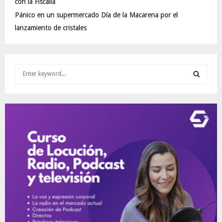
con la Fiscalía
Pánico en un supermercado Día de la Macarena por el
lanzamiento de cristales
S
e
a
S
r
c
E
h
f
A
o
r
R
:
C
H