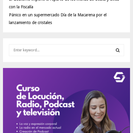
con la Fiscalía
Pánico en un supermercado Día de la Macarena por el
lanzamiento de cristales
S
e
a
S
r
c
E
h
f
A
o
r
R
:
C
H