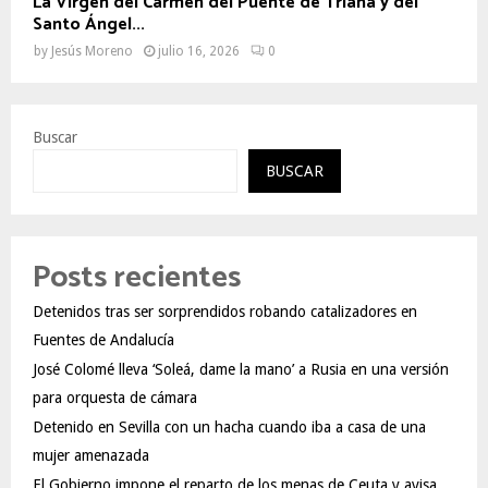
La Virgen del Carmen del Puente de Triana y del
Santo Ángel...
by
Jesús Moreno
julio 16, 2026
0
Buscar
BUSCAR
Posts recientes
Detenidos tras ser sorprendidos robando catalizadores en
Fuentes de Andalucía
José Colomé lleva ‘Soleá, dame la mano’ a Rusia en una versión
para orquesta de cámara
Detenido en Sevilla con un hacha cuando iba a casa de una
mujer amenazada
El Gobierno impone el reparto de los menas de Ceuta y avisa