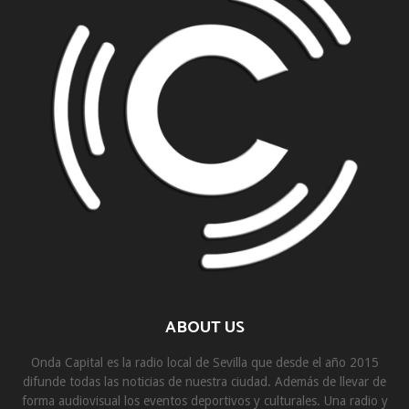
ABOUT US
Onda Capital es la radio local de Sevilla que desde el año 2015
difunde todas las noticias de nuestra ciudad. Además de llevar de
forma audiovisual los eventos deportivos y culturales. Una radio y