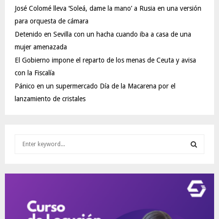
José Colomé lleva ‘Soleá, dame la mano’ a Rusia en una versión
para orquesta de cámara
Detenido en Sevilla con un hacha cuando iba a casa de una
mujer amenazada
El Gobierno impone el reparto de los menas de Ceuta y avisa
con la Fiscalía
Pánico en un supermercado Día de la Macarena por el
lanzamiento de cristales
S
e
a
S
r
c
E
h
f
A
o