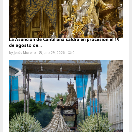
La Asunción de Cantillana saldrá en procesión el 15
de agosto de...
by
Jesús Moreno
julio 29, 2026
0