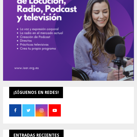
r
R
:
C
H
¡SÍGUENOS EN REDES!
ENTRADAS RECIENTES