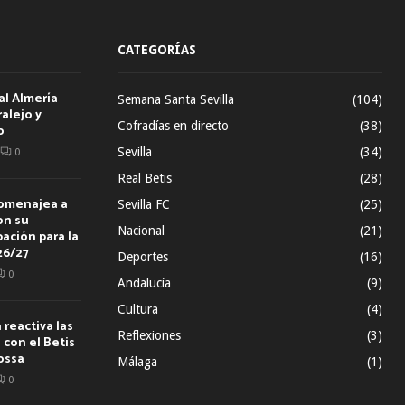
CATEGORÍAS
al Almería
Semana Santa Sevilla
(104)
alejo y
Cofradías en directo
(38)
o
Sevilla
(34)
0
Real Betis
(28)
homenajea a
Sevilla FC
(25)
on su
Nacional
(21)
ación para la
26/27
Deportes
(16)
0
Andalucía
(9)
Cultura
(4)
reactiva las
Reflexiones
(3)
con el Betis
ossa
Málaga
(1)
0