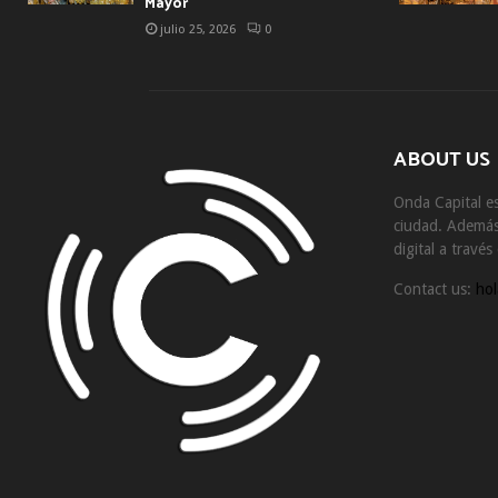
Mayor
julio 25, 2026
0
ABOUT US
Onda Capital es
ciudad. Además 
digital a travé
Contact us:
hol