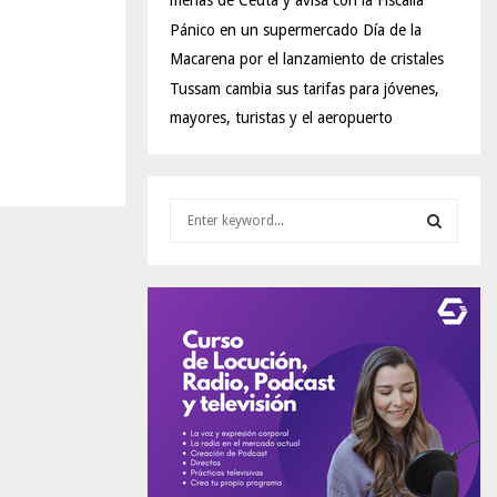
menas de Ceuta y avisa con la Fiscalía
Pánico en un supermercado Día de la
Macarena por el lanzamiento de cristales
Tussam cambia sus tarifas para jóvenes,
mayores, turistas y el aeropuerto
S
e
a
S
r
c
E
h
f
A
o
r
R
:
C
H