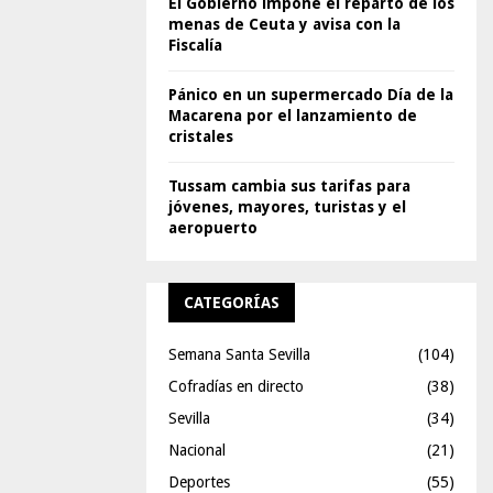
El Gobierno impone el reparto de los
menas de Ceuta y avisa con la
Fiscalía
Pánico en un supermercado Día de la
Macarena por el lanzamiento de
cristales
Tussam cambia sus tarifas para
jóvenes, mayores, turistas y el
aeropuerto
CATEGORÍAS
Semana Santa Sevilla
(104)
Cofradías en directo
(38)
Sevilla
(34)
Nacional
(21)
Deportes
(55)