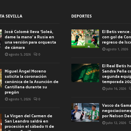
TA SEVILLA
DEPORTES
José Colomé lleva ‘Soleá,
El Betis vence 
dame la mano’ a Rusia en
con gol de Corr
una versión para orquesta
regreso de Isc
de cámara
agosto 1, 2026
agosto 5, 2026
0
El Real Betis 
Miguel Ángel Moreno
Sandra Peña c
solicita la coronación
segunda equip
canónica de la Asunción de
temporada 20
Cantillana durante su
julio 16, 2026
pregón
agosto 1, 2026
0
Vasco da Gama 
negociaciones 
La Virgen del Carmen de
por Nelson De
San Leandro saldrá en
julio 12, 2026
procesión el sábado 11 de