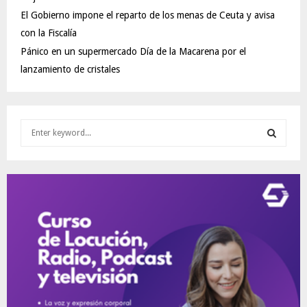
El Gobierno impone el reparto de los menas de Ceuta y avisa
con la Fiscalía
Pánico en un supermercado Día de la Macarena por el
lanzamiento de cristales
S
e
a
S
r
c
E
h
f
A
o
r
R
:
C
H