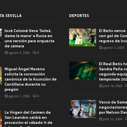
TA SEVILLA
DEPORTES
José Colomé lleva ‘Soleá,
El Betis vence 
dame la mano’ a Rusia en
con gol de Corr
una versión para orquesta
regreso de Isc
de cámara
agosto 1, 2026
agosto 5, 2026
0
El Real Betis 
Miguel Ángel Moreno
Sandra Peña c
solicita la coronación
segunda equip
canónica de la Asunción de
temporada 20
Cantillana durante su
julio 16, 2026
pregón
agosto 1, 2026
0
Vasco da Gama 
negociaciones 
La Virgen del Carmen de
por Nelson De
San Leandro saldrá en
julio 12, 2026
procesión el sábado 11 de