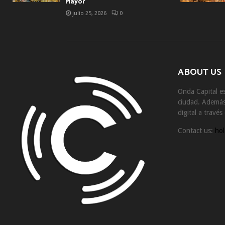
Mayor
julio 25, 2026
0
ABOUT US
Onda Capital es
ciudad. Además 
digital a travé
Contact us:
hol