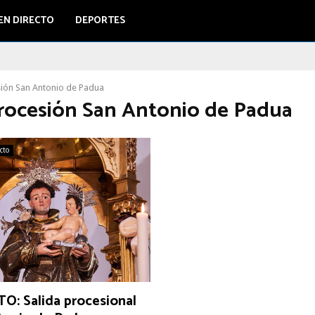
EN DIRECTO
DEPORTES
ión San Antonio de Padua
procesión San Antonio de Padua
ecto
O: Salida procesional