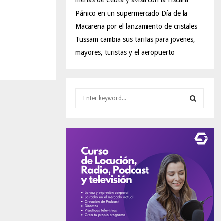
menas de Ceuta y avisa con la Fiscalía
Pánico en un supermercado Día de la
Macarena por el lanzamiento de cristales
Tussam cambia sus tarifas para jóvenes,
mayores, turistas y el aeropuerto
S
e
a
S
r
c
E
h
f
A
o
r
R
:
C
H