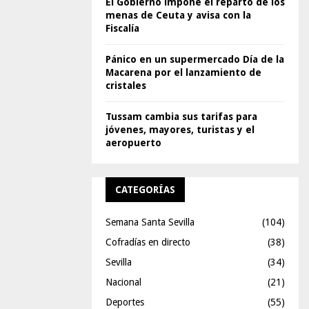
El Gobierno impone el reparto de los
menas de Ceuta y avisa con la
Fiscalía
Pánico en un supermercado Día de la
Macarena por el lanzamiento de
cristales
Tussam cambia sus tarifas para
jóvenes, mayores, turistas y el
aeropuerto
CATEGORÍAS
Semana Santa Sevilla
(104)
Cofradías en directo
(38)
Sevilla
(34)
Nacional
(21)
Deportes
(55)