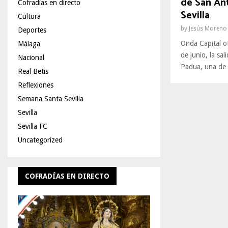
de San An
Cofradías en directo
Sevilla
Cultura
by
Jesús Moreno
Deportes
Onda Capital o
Málaga
de junio, la sa
Nacional
Padua, una de l
Real Betis
Reflexiones
Semana Santa Sevilla
Sevilla
Sevilla FC
Uncategorized
COFRADÍAS EN DIRECTO