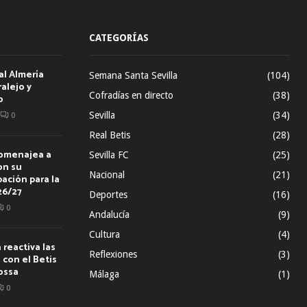
CATEGORÍAS
al Almería
Semana Santa Sevilla
(104)
alejo y
Cofradías en directo
(38)
o
Sevilla
(34)
0
Real Betis
(28)
homenajea a
Sevilla FC
(25)
on su
Nacional
(21)
ación para la
26/27
Deportes
(16)
0
Andalucía
(9)
Cultura
(4)
reactiva las
Reflexiones
(3)
con el Betis
ossa
Málaga
(1)
0