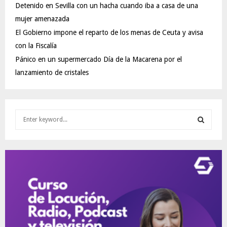
Detenido en Sevilla con un hacha cuando iba a casa de una
mujer amenazada
El Gobierno impone el reparto de los menas de Ceuta y avisa
con la Fiscalía
Pánico en un supermercado Día de la Macarena por el
lanzamiento de cristales
S
e
a
S
r
c
E
h
f
A
o
r
R
:
C