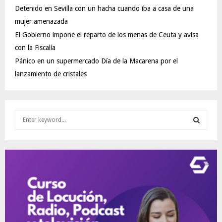
Detenido en Sevilla con un hacha cuando iba a casa de una
mujer amenazada
El Gobierno impone el reparto de los menas de Ceuta y avisa
con la Fiscalía
Pánico en un supermercado Día de la Macarena por el
lanzamiento de cristales
S
e
a
S
r
c
E
h
f
A
o
r
R
:
C