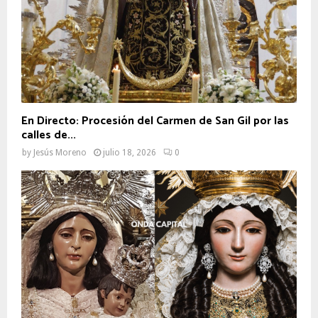
En Directo: Procesión del Carmen de San Gil por las
calles de...
by
Jesús Moreno
julio 18, 2026
0