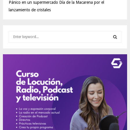
Pánico en un supermercado Día de la Macarena por el
lanzamiento de cristales
S
e
a
S
r
c
E
h
f
A
o
r
R
:
C
H