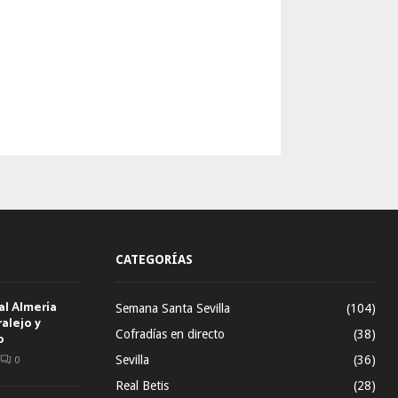
CATEGORÍAS
al Almería
Semana Santa Sevilla
(104)
alejo y
Cofradías en directo
(38)
o
Sevilla
(36)
0
Real Betis
(28)