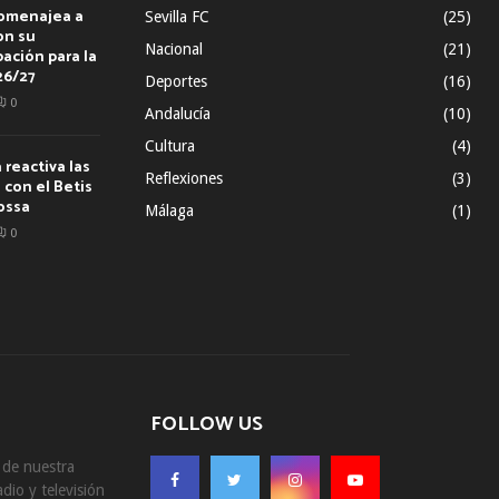
homenajea a
Sevilla FC
(25)
on su
Nacional
(21)
ación para la
26/27
Deportes
(16)
0
Andalucía
(10)
Cultura
(4)
reactiva las
Reflexiones
(3)
con el Betis
ossa
Málaga
(1)
0
FOLLOW US
s de nuestra
dio y televisión