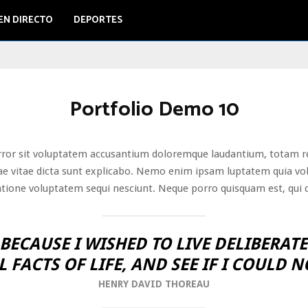
EN DIRECTO
DEPORTES
Portfolio Demo 10
error sit voluptatem accusantium doloremque laudantium, totam r
tae vitae dicta sunt explicabo. Nemo enim ipsam luptatem quia volu
atione voluptatem sequi nesciunt. Neque porro quisquam est, qui 
BECAUSE I WISHED TO LIVE DELIBERATE
 FACTS OF LIFE, AND SEE IF I COULD N
HENRY DAVID THOREAU