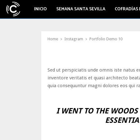
INICIO
SEMANA SANTA SEVILLA
COFRADÍAS 
Home
Instagram
Portfolio Demo 10
Sed ut perspiciatis unde omnis iste natus 
inventore veritatis et quasi architecto bea
quia consequuntur magni dolores eos qui r
I WENT TO THE WOODS 
ESSENTIAL