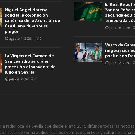
El Real Betis 
Miguel Ángel Moreno
Sandra Peña c
solicita la coronación
segunda equip
canónica de la Asunción de
temporada 20
Cantillana durante su
julio 16, 2026
pregón
agosto 1, 2026
0
Vasco da Gama 
negociaciones 
La Virgen del Carmen de
por Nelson De
San Leandro saldrá en
julio 12, 2026
procesión el sábado 11 de
julio en Sevilla
julio 9, 2026
0
 la radio local de Sevilla que desde el año 2015 difunde todas las noticia
de llevar de forma audiovisual los eventos deportivos y culturales. Una ra