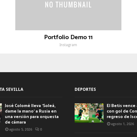
Portfolio Demo 11
Instagram
TA SEVILLA
DEPORTES
José Colomé lleva ‘Soleá,
El Betis vence 
dame la mano’ a Rusia en
con gol de Corr
una versión para orquesta
regreso de Isc
de cámara
agosto 1, 2026
agosto 5, 2026
0