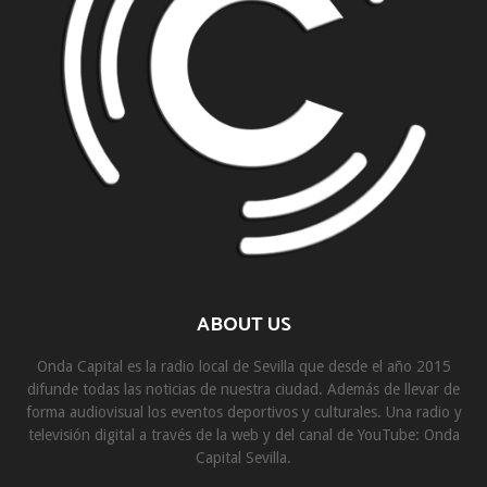
ABOUT US
Onda Capital es la radio local de Sevilla que desde el año 2015
difunde todas las noticias de nuestra ciudad. Además de llevar de
forma audiovisual los eventos deportivos y culturales. Una radio y
televisión digital a través de la web y del canal de YouTube: Onda
Capital Sevilla.