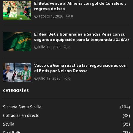
El Betis vence al Almería con gol de Corralejo y
regreso de Isco
agosto 1, 2026
0
El Real Betis homenajea a Sandra Peña con su
segunda equipación para la temporada 2026/27
julio 16, 2026
0
Vasco da Gama reactiva las negociaciones con
el Betis por Nelson Deossa
julio 12, 2026
0
CATEGORÍAS
Semana Santa Sevilla
(104)
Cofradías en directo
(38)
Sevilla
(35)
Real Betis
(28)