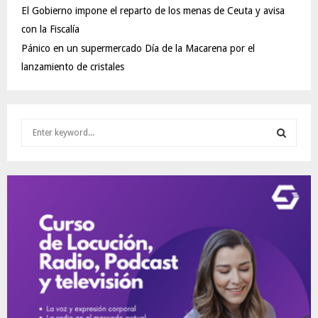
El Gobierno impone el reparto de los menas de Ceuta y avisa
con la Fiscalía
Pánico en un supermercado Día de la Macarena por el
lanzamiento de cristales
S
e
a
S
r
c
E
h
f
A
o
r
R
:
C
H