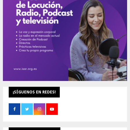
r
R
:
C
H
¡SÍGUENOS EN REDES!