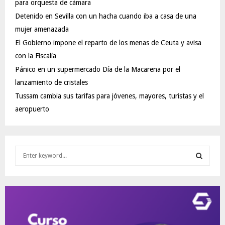
para orquesta de cámara
Detenido en Sevilla con un hacha cuando iba a casa de una
mujer amenazada
El Gobierno impone el reparto de los menas de Ceuta y avisa
con la Fiscalía
Pánico en un supermercado Día de la Macarena por el
lanzamiento de cristales
Tussam cambia sus tarifas para jóvenes, mayores, turistas y el
aeropuerto
S
e
a
S
r
c
E
h
f
A
o