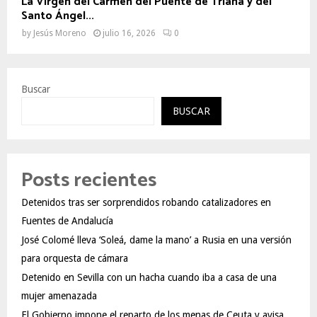
La Virgen del Carmen del Puente de Triana y del
Santo Ángel...
by
Jesús Moreno
julio 16, 2026
0
Buscar
BUSCAR
Posts recientes
Detenidos tras ser sorprendidos robando catalizadores en
Fuentes de Andalucía
José Colomé lleva ‘Soleá, dame la mano’ a Rusia en una versión
para orquesta de cámara
Detenido en Sevilla con un hacha cuando iba a casa de una
mujer amenazada
El Gobierno impone el reparto de los menas de Ceuta y avisa