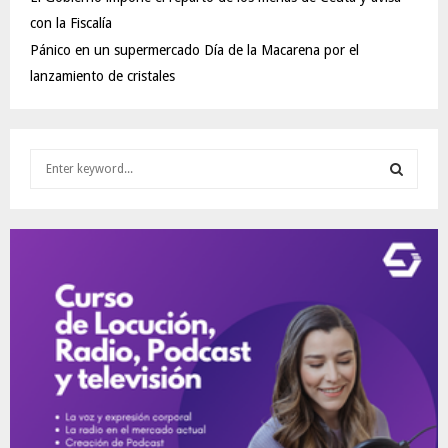
con la Fiscalía
Pánico en un supermercado Día de la Macarena por el
lanzamiento de cristales
S
e
a
S
r
c
E
h
f
A
o
r
R
:
C
H