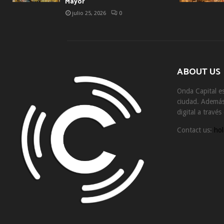
Mayor
julio 25, 2026
0
ABOUT US
Onda Capital es
ciudad. Además 
digital a travé
Contact us:
hol