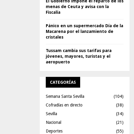
El Gobierno impone el reparto de los
menas de Ceuta y avisa con la
Fiscalía
Pánico en un supermercado Día de la
Macarena por el lanzamiento de
cristales
Tussam cambia sus tarifas para
jóvenes, mayores, turistas y el
aeropuerto
CATEGORÍAS
Semana Santa Sevilla
(104)
Cofradías en directo
(38)
Sevilla
(34)
Nacional
(21)
Deportes
(55)