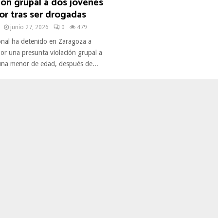
ión grupal a dos jóvenes
or tras ser drogadas
junio 27, 2026
0
479
ional ha detenido en Zaragoza a
or una presunta violación grupal a
una menor de edad, después de...