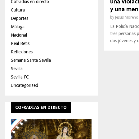
una violac
Cofradías en directo
y una men
Cultura
by
Jesús Moreno
Deportes
La Policía Nac
Málaga
tres personas p
Nacional
dos jóvenes y 
Real Betis
Reflexiones
Semana Santa Sevilla
Sevilla
Sevilla FC
Uncategorized
COFRADÍAS EN DIRECTO