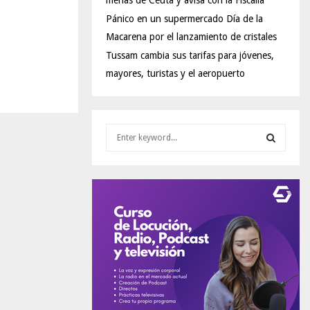
menas de Ceuta y avisa con la Fiscalía
Pánico en un supermercado Día de la
Macarena por el lanzamiento de cristales
Tussam cambia sus tarifas para jóvenes,
mayores, turistas y el aeropuerto
S
e
a
S
r
c
E
h
f
A
o
r
R
:
C
H