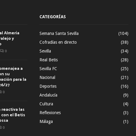
CATEGORÍAS
al Almería
Semana Santa Sevilla
(104)
alejo y
Cofradías en directo
(38)
o
Sevilla
(34)
0
Real Betis
(28)
homenajea a
Sevilla FC
(25)
on su
Nacional
(21)
ación para la
26/27
Deportes
(16)
0
Andalucía
(9)
Cultura
(4)
reactiva las
Reflexiones
(3)
con el Betis
ossa
Málaga
(1)
0