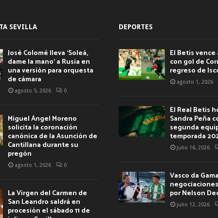
TA SEVILLA
DEPORTES
José Colomé lleva ‘Soleá,
El Betis vence 
dame la mano’ a Rusia en
con gol de Corr
una versión para orquesta
regreso de Isc
de cámara
agosto 1, 2026
agosto 5, 2026
0
El Real Betis 
Miguel Ángel Moreno
Sandra Peña c
solicita la coronación
segunda equip
canónica de la Asunción de
temporada 20
Cantillana durante su
julio 16, 2026
pregón
agosto 1, 2026
0
Vasco da Gama 
negociaciones 
La Virgen del Carmen de
por Nelson De
San Leandro saldrá en
julio 12, 2026
procesión el sábado 11 de