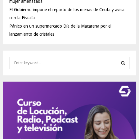
mujer amenazada
El Gobierno impone el reparto de los menas de Ceuta y avisa
con la Fiscalía
Pánico en un supermercado Día de la Macarena por el
lanzamiento de cristales
S
e
a
S
r
c
E
h
f
A
o
r
R
:
C
H