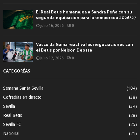
El Real Betis homenajea a Sandra Peña con su
segunda equipación para la temporada 2026/27
julio 16, 2026
0
Vasco da Gama reactiva las negociaciones con
el Betis por Nelson Deossa
julio 12, 2026
0
CATEGORÍAS
Semana Santa Sevilla
(104)
Cofradías en directo
(38)
Sevilla
(34)
Real Betis
(28)
Sevilla FC
(25)
Nacional
(21)