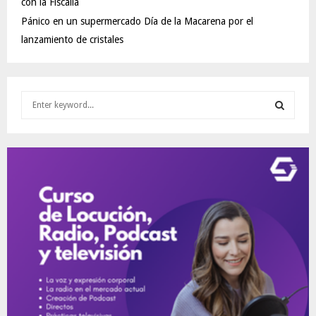
con la Fiscalía
Pánico en un supermercado Día de la Macarena por el
lanzamiento de cristales
S
e
a
S
r
c
E
h
f
A
o
r
R
:
C
H