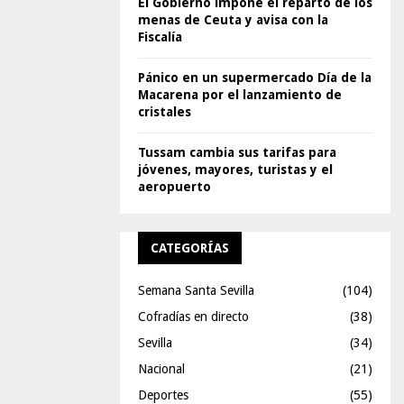
El Gobierno impone el reparto de los
menas de Ceuta y avisa con la
Fiscalía
Pánico en un supermercado Día de la
Macarena por el lanzamiento de
cristales
Tussam cambia sus tarifas para
jóvenes, mayores, turistas y el
aeropuerto
CATEGORÍAS
Semana Santa Sevilla
(104)
Cofradías en directo
(38)
Sevilla
(34)
Nacional
(21)
Deportes
(55)