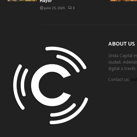
Mayor
julio 25, 2026
0
ABOUT US
Onda Capital es
ciudad. Además 
digital a travé
Contact us:
hol