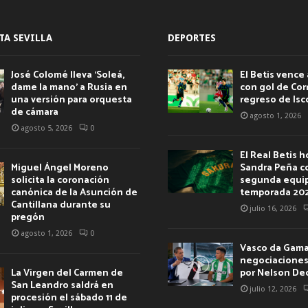
TA SEVILLA
DEPORTES
José Colomé lleva ‘Soleá,
El Betis vence 
dame la mano’ a Rusia en
con gol de Corr
una versión para orquesta
regreso de Isc
de cámara
agosto 1, 2026
agosto 5, 2026
0
El Real Betis 
Miguel Ángel Moreno
Sandra Peña c
solicita la coronación
segunda equip
canónica de la Asunción de
temporada 20
Cantillana durante su
julio 16, 2026
pregón
agosto 1, 2026
0
Vasco da Gama 
negociaciones 
La Virgen del Carmen de
por Nelson De
San Leandro saldrá en
julio 12, 2026
procesión el sábado 11 de