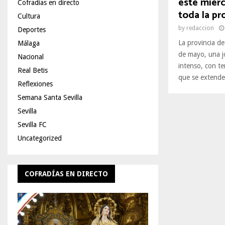
este miérc
Cofradías en directo
toda la pr
Cultura
by
redaccion
Deportes
La provincia de
Málaga
de mayo, una j
Nacional
intenso, con t
Real Betis
que se extende
Reflexiones
Semana Santa Sevilla
Sevilla
Sevilla FC
Uncategorized
COFRADÍAS EN DIRECTO