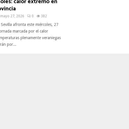
oles: calor extremo en
ovincia
mayo 27, 2026
0
382
 Sevilla afronta este miércoles, 27
ornada marcada por el calor
emperaturas plenamente veraniegas
rán por...