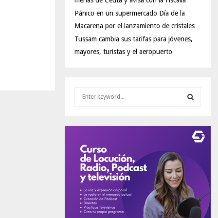
menas de Ceuta y avisa con la Fiscalía
Pánico en un supermercado Día de la
Macarena por el lanzamiento de cristales
Tussam cambia sus tarifas para jóvenes,
mayores, turistas y el aeropuerto
S
e
a
S
r
c
E
h
f
A
o
r
R
:
C
H