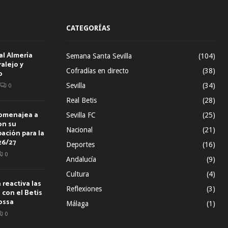
CATEGORÍAS
al Almería
Semana Santa Sevilla
(104)
alejo y
Cofradías en directo
(38)
o
Sevilla
(34)
0
Real Betis
(28)
homenajea a
Sevilla FC
(25)
on su
Nacional
(21)
ación para la
26/27
Deportes
(16)
0
Andalucía
(9)
Cultura
(4)
reactiva las
Reflexiones
(3)
con el Betis
ossa
Málaga
(1)
0