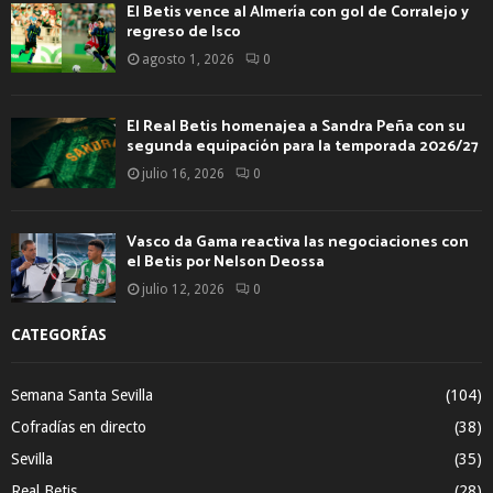
El Betis vence al Almería con gol de Corralejo y
regreso de Isco
agosto 1, 2026
0
El Real Betis homenajea a Sandra Peña con su
segunda equipación para la temporada 2026/27
julio 16, 2026
0
Vasco da Gama reactiva las negociaciones con
el Betis por Nelson Deossa
julio 12, 2026
0
CATEGORÍAS
Semana Santa Sevilla
(104)
Cofradías en directo
(38)
Sevilla
(35)
Real Betis
(28)