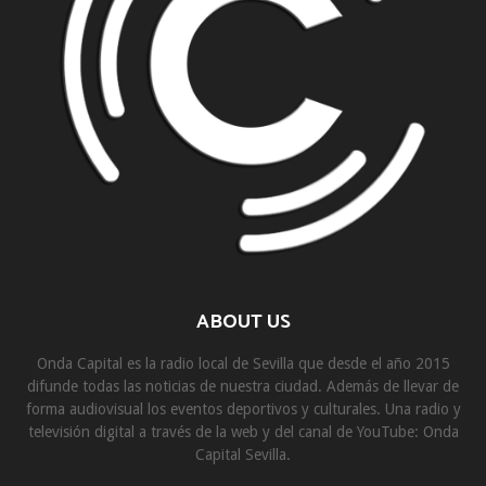
ABOUT US
Onda Capital es la radio local de Sevilla que desde el año 2015
difunde todas las noticias de nuestra ciudad. Además de llevar de
forma audiovisual los eventos deportivos y culturales. Una radio y
televisión digital a través de la web y del canal de YouTube: Onda
Capital Sevilla.