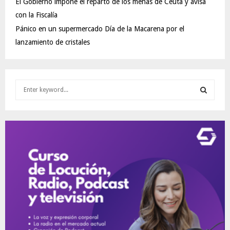
El Gobierno impone el reparto de los menas de Ceuta y avisa
con la Fiscalía
Pánico en un supermercado Día de la Macarena por el
lanzamiento de cristales
S
e
a
S
r
c
E
h
f
A
o
r
R
:
C
H