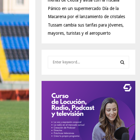
menas de Ceuta y avisa con la Fiscalía
Pánico en un supermercado Día de la
Macarena por el lanzamiento de cristales
Tussam cambia sus tarifas para jóvenes,
mayores, turistas y el aeropuerto
S
e
a
S
r
c
E
h
f
A
o
r
R
:
C
H