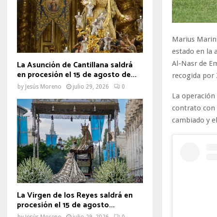
Marius Marin 
estado en la 
La Asunción de Cantillana saldrá
Al-Nasr de E
en procesión el 15 de agosto de...
recogida por
by
Jesús Moreno
julio 29, 2026
0
La operación 
contrato con 
cambiado y el
La Virgen de los Reyes saldrá en
procesión el 15 de agosto...
by
Jesús Moreno
julio 29, 2026
0