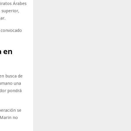
iratos Árabes
 superior,
ar.
e convocado
a en
 en busca de
 rumano una
ador pondrá
peración se
 Marin no