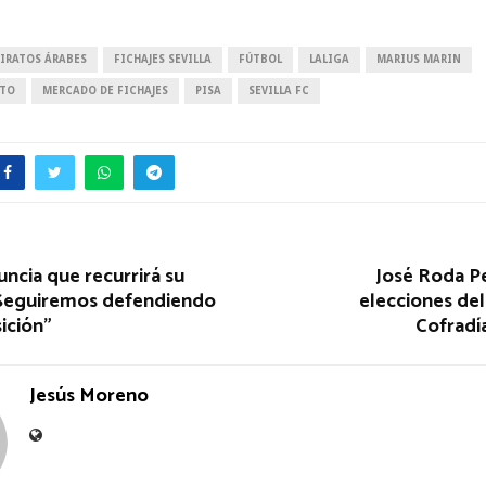
IRATOS ÁRABES
FICHAJES SEVILLA
FÚTBOL
LALIGA
MARIUS MARIN
TTO
MERCADO DE FICHAJES
PISA
SEVILLA FC
uncia que recurrirá su
José Roda Pe
Seguiremos defendiendo
elecciones de
ición”
Cofradía
Jesús Moreno