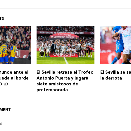
TS
 hunde ante el
El Sevilla retrasa el Trofeo
El Sevilla se s
ueda al borde
Antonio Puerta y jugará
la derrota
0-2)
siete amistosos de
pretemporada
MMENT