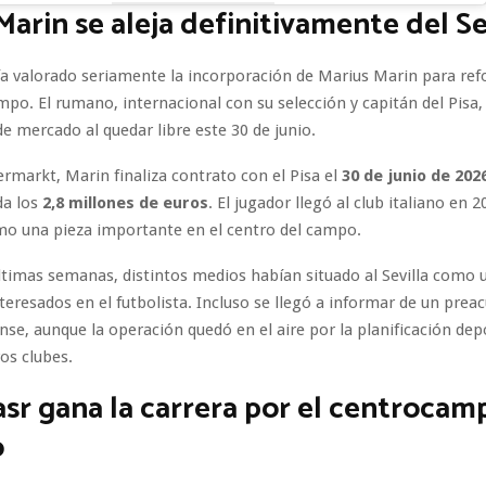
Marin se aleja definitivamente del Se
bía valorado seriamente la incorporación de Marius Marin para refo
mpo. El rumano, internacional con su selección y capitán del Pisa,
e mercado al quedar libre este 30 de junio.
rmarkt, Marin finaliza contrato con el Pisa el
30 de junio de 202
da los
2,8 millones de euros
. El jugador llegó al club italiano en 2
mo una pieza importante en el centro del campo.
ltimas semanas, distintos medios habían situado al Sevilla como 
nteresados en el futbolista. Incluso se llegó a informar de un prea
nse, aunque la operación quedó en el aire por la planificación depo
ros clubes.
asr gana la carrera por el centrocam
o