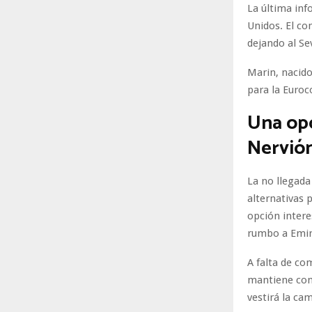
La última inf
Unidos. El co
dejando al Se
Marin, nacido
para la Euroc
Una op
Nervió
La no llegada
alternativas 
opción intere
rumbo a Emira
A falta de co
mantiene com
vestirá la cam