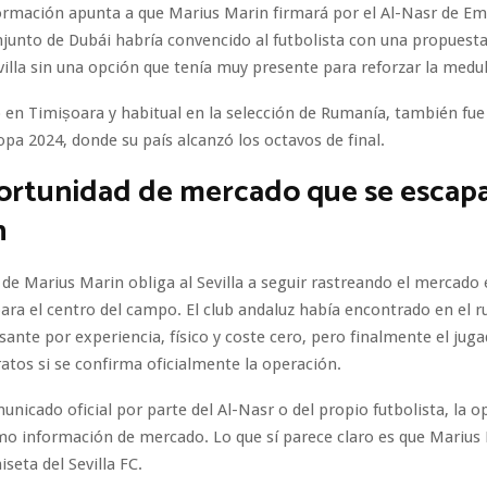
ormación apunta a que Marius Marin firmará por el Al-Nasr de Em
njunto de Dubái habría convencido al futbolista con una propuesta
villa sin una opción que tenía muy presente para reforzar la medul
 en Timișoara y habitual en la selección de Rumanía, también fu
opa 2024, donde su país alcanzó los octavos de final.
ortunidad de mercado que se escap
n
 de Marius Marin obliga al Sevilla a seguir rastreando el mercado
para el centro del campo. El club andaluz había encontrado en el
sante por experiencia, físico y coste cero, pero finalmente el jug
tos si se confirma oficialmente la operación.
municado oficial por parte del Al-Nasr o del propio futbolista, la o
o información de mercado. Lo que sí parece claro es que Marius
iseta del Sevilla FC.