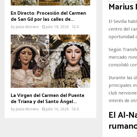
Marius 
En Directo: Procesión del Carmen
de San Gil por las calles de...
El Sevilla ha
by
Jesús Moreno
julio 18, 2026
0
centro del ca
oportunidad d
Según Transfe
mercado ron
consolidó co
Durante las ú
principales i
club nervione
La Virgen del Carmen del Puente
de Triana y del Santo Ángel...
interés de ot
by
Jesús Moreno
julio 16, 2026
0
El Al-N
ruman