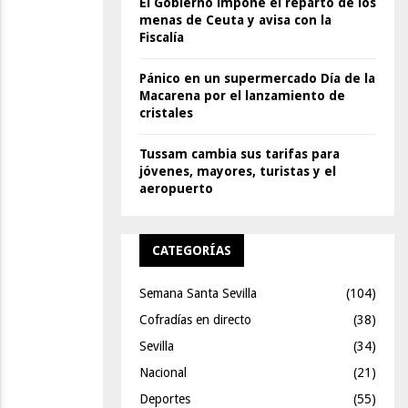
El Gobierno impone el reparto de los
menas de Ceuta y avisa con la
Fiscalía
Pánico en un supermercado Día de la
Macarena por el lanzamiento de
cristales
Tussam cambia sus tarifas para
jóvenes, mayores, turistas y el
aeropuerto
CATEGORÍAS
Semana Santa Sevilla
(104)
Cofradías en directo
(38)
Sevilla
(34)
Nacional
(21)
Deportes
(55)