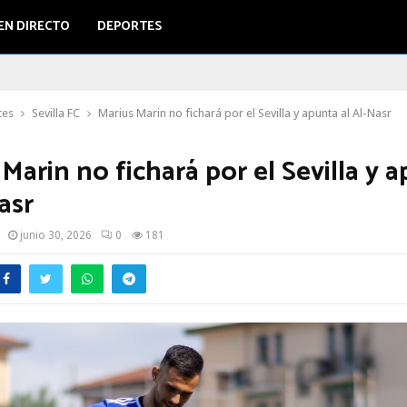
EN DIRECTO
DEPORTES
tes
Sevilla FC
Marius Marin no fichará por el Sevilla y apunta al Al-Nasr
Marin no fichará por el Sevilla y 
asr
junio 30, 2026
0
181