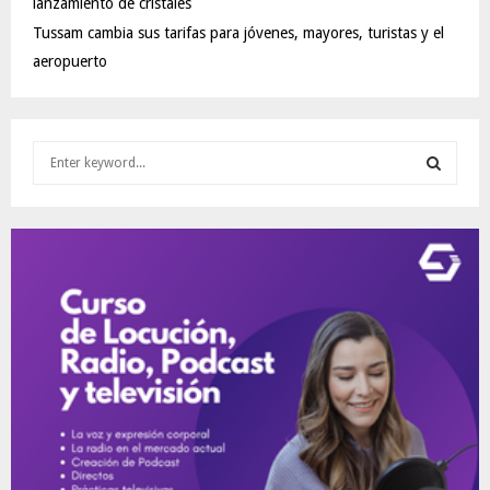
lanzamiento de cristales
Tussam cambia sus tarifas para jóvenes, mayores, turistas y el
aeropuerto
S
e
a
S
r
c
E
h
f
A
o
r
R
:
C
H