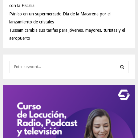
con la Fiscalía
Pánico en un supermercado Día de la Macarena por el
lanzamiento de cristales
Tussam cambia sus tarifas para jóvenes, mayores, turistas y el
aeropuerto
S
e
a
S
r
c
E
h
f
A
o
r
R
:
C