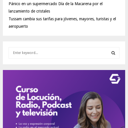
Pánico en un supermercado Día de la Macarena por el
lanzamiento de cristales
Tussam cambia sus tarifas para jóvenes, mayores, turistas y el
aeropuerto
S
e
a
S
r
c
E
h
f
A
o
r
R
:
C
H