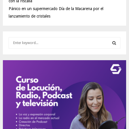
con la Fiscalía
Pánico en un supermercado Día de la Macarena por el
lanzamiento de cristales
S
e
a
S
r
c
E
h
f
A
o
r
R
:
C
H