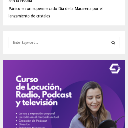
con la Fiscalía
Pánico en un supermercado Día de la Macarena por el
lanzamiento de cristales
S
e
a
S
r
c
E
h
f
A
o
r
R
:
C
H