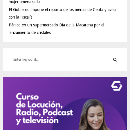
mujer amenazada
El Gobierno impone el reparto de los menas de Ceuta y avisa
con la Fiscalía
Pánico en un supermercado Día de la Macarena por el
lanzamiento de cristales
S
e
a
S
r
c
E
h
f
A
o
r
R
:
C
H