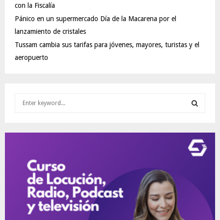
con la Fiscalía
Pánico en un supermercado Día de la Macarena por el
lanzamiento de cristales
Tussam cambia sus tarifas para jóvenes, mayores, turistas y el
aeropuerto
S
e
a
S
r
c
E
h
f
A
o
r
R
:
C