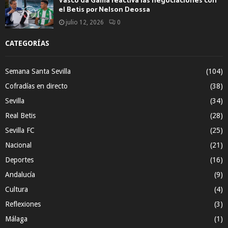
Vasco da Gama reactiva las negociaciones con
el Betis por Nelson Deossa
julio 12, 2026
0
CATEGORÍAS
Semana Santa Sevilla
(104)
Cofradías en directo
(38)
Sevilla
(34)
Real Betis
(28)
Sevilla FC
(25)
Nacional
(21)
Deportes
(16)
Andalucía
(9)
Cultura
(4)
Reflexiones
(3)
Málaga
(1)