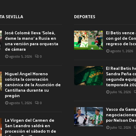
TA SEVILLA
DEPORTES
José Colomé lleva ‘Soleá,
El Betis vence 
dame la mano’ a Rusia en
con gol de Corr
una versión para orquesta
regreso de Isc
de cámara
agosto 1, 2026
agosto 5, 2026
0
El Real Betis 
Miguel Ángel Moreno
Sandra Peña c
solicita la coronación
segunda equip
canónica de la Asunción de
temporada 20
Cantillana durante su
julio 16, 2026
pregón
agosto 1, 2026
0
Vasco da Gama 
negociaciones 
La Virgen del Carmen de
por Nelson De
San Leandro saldrá en
julio 12, 2026
procesión el sábado 11 de