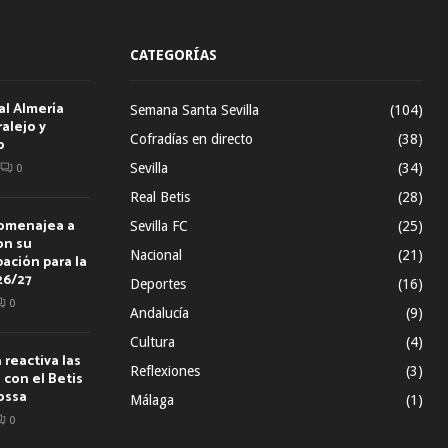
CATEGORÍAS
al Almería
Semana Santa Sevilla
(104)
alejo y
Cofradías en directo
(38)
o
Sevilla
(34)
0
Real Betis
(28)
homenajea a
Sevilla FC
(25)
on su
Nacional
(21)
ación para la
26/27
Deportes
(16)
0
Andalucía
(9)
Cultura
(4)
reactiva las
Reflexiones
(3)
con el Betis
ossa
Málaga
(1)
0