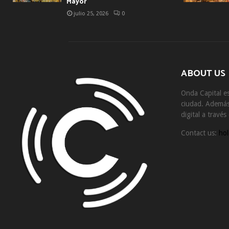
Mayor
julio 25, 2026
0
ABOUT US
Onda Capital es
ciudad. Además 
digital a travé
Contact us:
hol