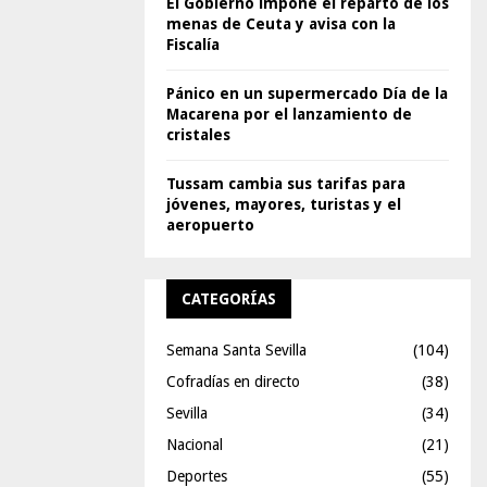
El Gobierno impone el reparto de los
menas de Ceuta y avisa con la
Fiscalía
Pánico en un supermercado Día de la
Macarena por el lanzamiento de
cristales
Tussam cambia sus tarifas para
jóvenes, mayores, turistas y el
aeropuerto
CATEGORÍAS
Semana Santa Sevilla
(104)
Cofradías en directo
(38)
Sevilla
(34)
Nacional
(21)
Deportes
(55)