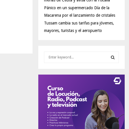
menas de Ceuta y avisa con la Fiscalía
Pánico en un supermercado Día de la
Macarena por el lanzamiento de cristales
Tussam cambia sus tarifas para jóvenes,
mayores, turistas y el aeropuerto
S
e
a
S
r
c
E
h
f
A
o
r
R
:
C
H