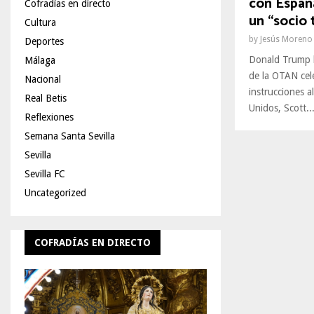
con España
Cofradías en directo
un “socio 
Cultura
by
Jesús Moreno
Deportes
Donald Trump 
Málaga
de la OTAN cel
Nacional
instrucciones a
Real Betis
Unidos, Scott..
Reflexiones
Semana Santa Sevilla
Sevilla
Sevilla FC
Uncategorized
COFRADÍAS EN DIRECTO