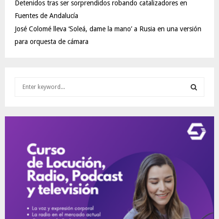
Detenidos tras ser sorprendidos robando catalizadores en
Fuentes de Andalucía
José Colomé lleva ‘Soleá, dame la mano’ a Rusia en una versión
para orquesta de cámara
S
e
a
S
r
c
E
h
f
A
o
r
R
:
C
H