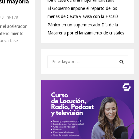
 su mayoría
iba a casa de una mujer amenazada
El Gobierno impone el reparto de los
menas de Ceuta y avisa con la Fiscalía
0
178
Pánico en un supermercado Día de la
r el acelerador
Macarena por el lanzamiento de cristales
ntendimiento
ueva fase
S
e
a
S
r
c
E
h
f
A
o
r
R
:
C
H