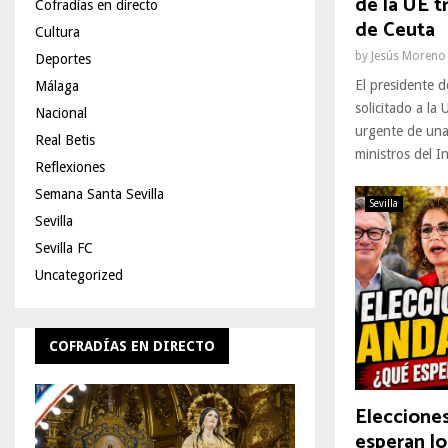
de la UE tr
Cofradías en directo
de Ceuta
Cultura
by
Jesús Moreno
Deportes
El presidente 
Málaga
solicitado a la
Nacional
urgente de una
Real Betis
ministros del In
Reflexiones
Semana Santa Sevilla
Sevilla
Sevilla
Sevilla FC
Uncategorized
COFRADÍAS EN DIRECTO
Elecciones
esperan lo