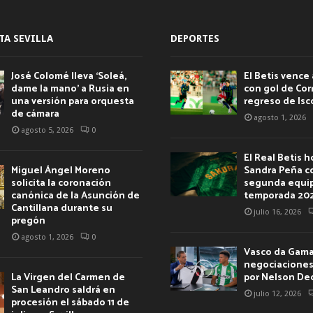
TA SEVILLA
DEPORTES
José Colomé lleva ‘Soleá,
El Betis vence 
dame la mano’ a Rusia en
con gol de Corr
una versión para orquesta
regreso de Isc
de cámara
agosto 1, 2026
agosto 5, 2026
0
El Real Betis 
Miguel Ángel Moreno
Sandra Peña c
solicita la coronación
segunda equip
canónica de la Asunción de
temporada 20
Cantillana durante su
julio 16, 2026
pregón
agosto 1, 2026
0
Vasco da Gama 
negociaciones 
La Virgen del Carmen de
por Nelson De
San Leandro saldrá en
julio 12, 2026
procesión el sábado 11 de