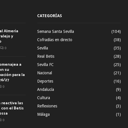
CATEGORÍAS
al Almería
Semana Santa Sevilla
(104)
alejo y
Cofradías en directo
(38)
o
Sevilla
(35)
0
Real Betis
(28)
homenajea a
Sevilla FC
(25)
on su
Nacional
(21)
ación para la
26/27
Deportes
(16)
0
Andalucía
(9)
Cultura
(4)
reactiva las
Reflexiones
(3)
con el Betis
ossa
Málaga
(1)
0