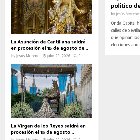
político d
by
Jesús Moreno
Onda Capital ha
calles de Sevil
qué opinan los
La Asunción de Cantillana saldrá
elecciones anda
en procesión el 15 de agosto de...
by
Jesús Moreno
julio 29, 2026
0
La Virgen de los Reyes saldrá en
procesión el 15 de agosto...
by
Jesús Moreno
julio 29, 2026
0