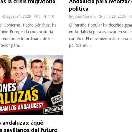
as la crisis migratoria
Andalucía para reforzar
política
agosto 1, 2026
0
110
by
Jesús Moreno
junio 23, 2026
del Gobierno, Pedro Sánchez, ha
El Partido Popular ha decidido pisa
 Unión Europea la convocatoria
en Andalucía para avanzar en su e
 reunión extraordinaria de los
con Vox. El movimiento abre una n
terior para...
política en...
 andaluzas: ¿qué
s sevillanos del futuro