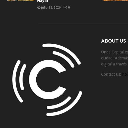
Mayor
julio 25, 2026
0
ABOUT US
Onda Capital es
ciudad. Además 
digital a travé
Contact us:
hol