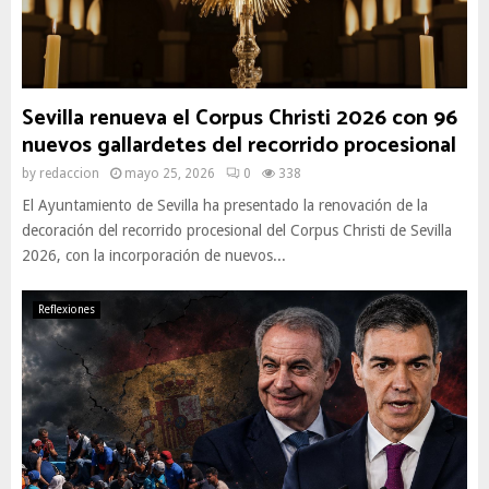
Sevilla renueva el Corpus Christi 2026 con 96
nuevos gallardetes del recorrido procesional
by
redaccion
mayo 25, 2026
0
338
El Ayuntamiento de Sevilla ha presentado la renovación de la
decoración del recorrido procesional del Corpus Christi de Sevilla
2026, con la incorporación de nuevos...
Reflexiones