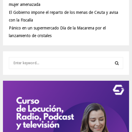
mujer amenazada
El Gobierno impone el reparto de los menas de Ceuta y avisa
con la Fiscalía
Pánico en un supermercado Día de la Macarena por el
lanzamiento de cristales
S
e
a
S
r
c
E
h
f
A
o
r
R
:
C