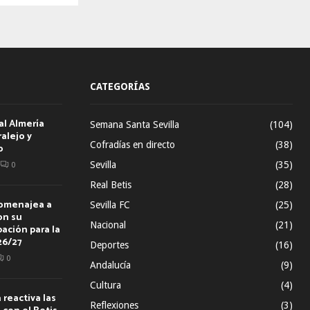
CATEGORÍAS
al Almería
Semana Santa Sevilla
(104)
alejo y
Cofradías en directo
(38)
o
Sevilla
(35)
0
Real Betis
(28)
homenajea a
Sevilla FC
(25)
on su
Nacional
(21)
ación para la
26/27
Deportes
(16)
0
Andalucía
(9)
Cultura
(4)
reactiva las
Reflexiones
(3)