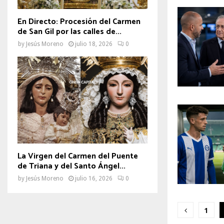
En Directo: Procesión del Carmen
de San Gil por las calles de...
by
Jesús Moreno
julio 18, 2026
0
La Virgen del Carmen del Puente
de Triana y del Santo Ángel...
by
Jesús Moreno
julio 16, 2026
0
Pagina
1