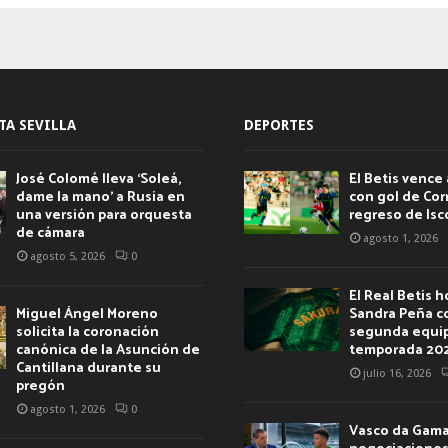
as
TA SEVILLA
DEPORTES
José Colomé lleva ‘Soleá,
El Betis vence 
dame la mano’ a Rusia en
con gol de Corr
una versión para orquesta
regreso de Isc
de cámara
agosto 1, 2026
agosto 5, 2026
0
El Real Betis 
Miguel Ángel Moreno
Sandra Peña c
solicita la coronación
segunda equip
canónica de la Asunción de
temporada 20
Cantillana durante su
julio 16, 2026
pregón
agosto 1, 2026
0
Vasco da Gama 