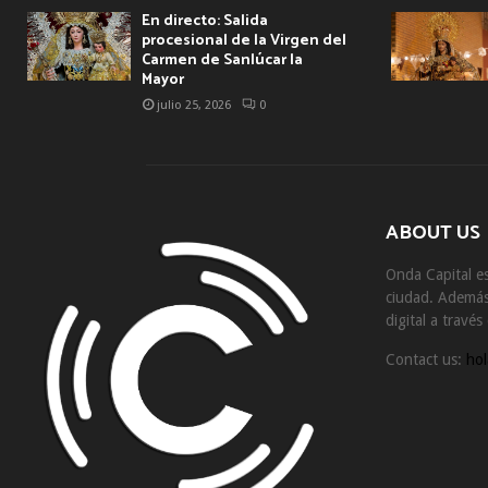
En directo: Salida
procesional de la Virgen del
Carmen de Sanlúcar la
Mayor
julio 25, 2026
0
ABOUT US
Onda Capital es
ciudad. Además 
digital a travé
Contact us:
hol