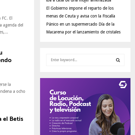
iba a casa de una mujer amenazada
El Gobierno impone el reparto de los
menas de Ceuta y avisa con la Fiscalía
 FC. El
Pánico en un supermercado Día de la
a agenda del
s,...
Macarena por el lanzamiento de cristales
u
S
endo
e
a
S
r
c
E
rse la
h
condena a ocho
f
A
o
r
R
:
 el Betis
C
H