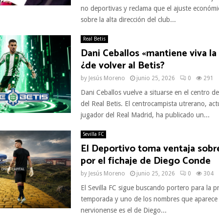
no deportivas y reclama que el ajuste económi
sobre la alta dirección del club...
Real Betis
Dani Ceballos «mantiene viva la 
¿de volver al Betis?
by
Jesús Moreno
junio 25, 2026
0
291
Dani Ceballos vuelve a situarse en el centro de
del Real Betis. El centrocampista utrerano, ac
jugador del Real Madrid, ha publicado un...
Sevilla FC
El Deportivo toma ventaja sobre
por el fichaje de Diego Conde
by
Jesús Moreno
junio 25, 2026
0
304
El Sevilla FC sigue buscando portero para la p
temporada y uno de los nombres que aparece 
nervionense es el de Diego...