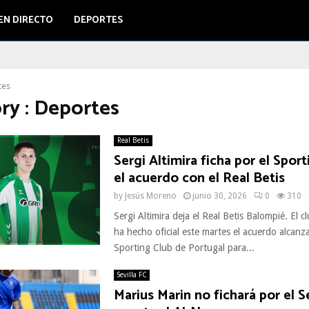
EN DIRECTO
DEPORTES
tes
ry : Deportes
Real Betis
Sergi Altimira ficha por el Sport
el acuerdo con el Real Betis
by
Jesús Moreno
junio 30, 2026
0
310
Sergi Altimira deja el Real Betis Balompié. El c
ha hecho oficial este martes el acuerdo alcanz
Sporting Club de Portugal para...
Sevilla FC
Marius Marin no fichará por el Se