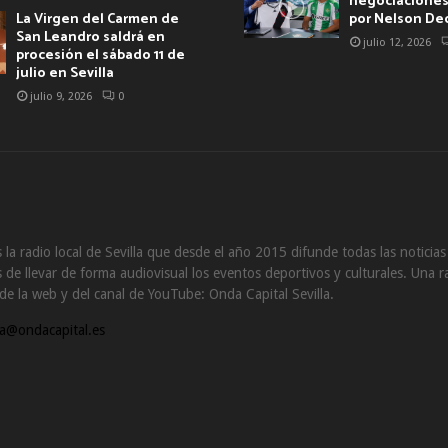
negociaciones 
La Virgen del Carmen de
por Nelson De
San Leandro saldrá en
julio 12, 2026
procesión el sábado 11 de
julio en Sevilla
julio 9, 2026
0
 la radio local de Sevilla que desde el año 2015 difunde todas las noticia
de llevar de forma audiovisual los eventos deportivos y culturales. Una ra
s de la web y del canal de YouTube: Onda Capital Sevilla.
a@ondacapital.es