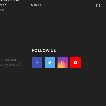
con el Betis
ossa
Málaga
(1)
0
FOLLOW US
s de nuestra
dio y televisión