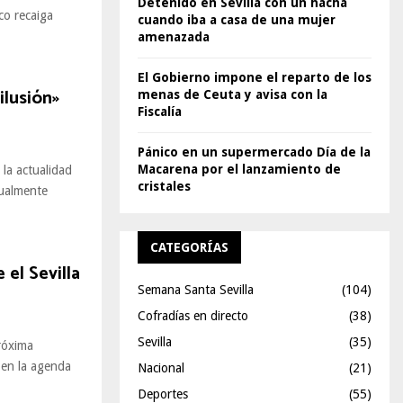
Detenido en Sevilla con un hacha
co recaiga
cuando iba a casa de una mujer
amenazada
El Gobierno impone el reparto de los
ilusión»
menas de Ceuta y avisa con la
Fiscalía
Pánico en un supermercado Día de la
Macarena por el lanzamiento de
 la actualidad
cristales
tualmente
CATEGORÍAS
 el Sevilla
Semana Santa Sevilla
(104)
Cofradías en directo
(38)
Sevilla
(35)
róxima
en la agenda
Nacional
(21)
Deportes
(55)