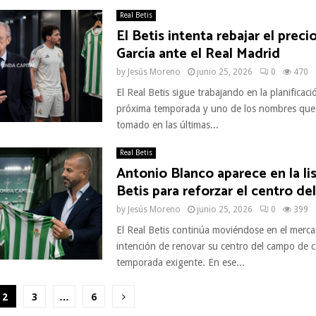
Real Betis
El Betis intenta rebajar el preci
García ante el Real Madrid
by
Jesús Moreno
junio 25, 2026
0
470
El Real Betis sigue trabajando en la planificaci
próxima temporada y uno de los nombres que
tomado en las últimas...
Real Betis
Antonio Blanco aparece en la lis
Betis para reforzar el centro d
by
Jesús Moreno
junio 25, 2026
0
399
El Real Betis continúa moviéndose en el merca
intención de renovar su centro del campo de c
temporada exigente. En ese...
ción
2
3
…
6