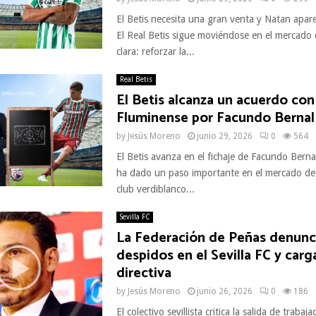
El Betis necesita una gran venta y Natan apar
El Real Betis sigue moviéndose en el mercado
clara: reforzar la...
Real Betis
El Betis alcanza un acuerdo con
Fluminense por Facundo Bernal
by
Jesús Moreno
junio 29, 2026
0
564
El Betis avanza en el fichaje de Facundo Bernal
ha dado un paso importante en el mercado de f
club verdiblanco...
Sevilla FC
La Federación de Peñas denunci
despidos en el Sevilla FC y carg
directiva
by
Jesús Moreno
junio 26, 2026
0
186
El colectivo sevillista critica la salida de traba