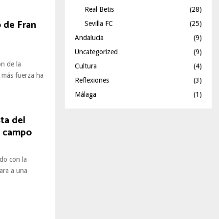
Real Betis
(28)
o de Fran
Sevilla FC
(25)
Andalucía
(9)
Uncategorized
(9)
ón de la
Cultura
(4)
 más fuerza ha
Reflexiones
(3)
Málaga
(1)
ta del
el campo
do con la
ara a una