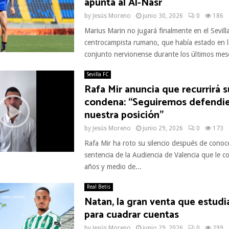
apunta al Al-Nasr
by
Jesús Moreno
junio 30, 2026
0
186
Marius Marin no jugará finalmente en el Sevilla
centrocampista rumano, que había estado en l
conjunto nervionense durante los últimos mese
Sevilla FC
Rafa Mir anuncia que recurrirá s
condena: “Seguiremos defendi
nuestra posición”
by
Jesús Moreno
junio 29, 2026
0
173
Rafa Mir ha roto su silencio después de conoce
sentencia de la Audiencia de Valencia que le 
años y medio de...
Real Betis
Natan, la gran venta que estudia
para cuadrar cuentas
by
Jesús Moreno
junio 29, 2026
0
299