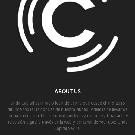
ABOUT US
Onda Capital es la radio local de Sevilla que desde el año 2015
difunde todas las noticias de nuestra ciudad. Además de llevar de
forma audiovisual los eventos deportivos y culturales. Una radio y
televisión digital a través de la web y del canal de YouTube: Onda
Capital Sevilla.