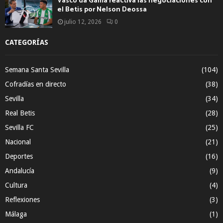
Vasco da Gama reactiva las negociaciones con
el Betis por Nelson Deossa
julio 12, 2026
0
CATEGORÍAS
Semana Santa Sevilla
(104)
Cofradías en directo
(38)
Sevilla
(34)
Real Betis
(28)
Sevilla FC
(25)
Nacional
(21)
Deportes
(16)
Andalucía
(9)
Cultura
(4)
Reflexiones
(3)
Málaga
(1)