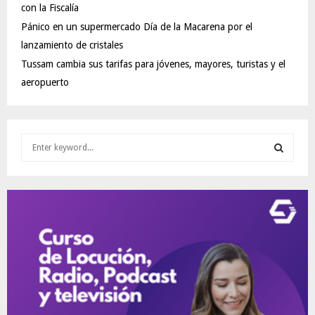
con la Fiscalía
Pánico en un supermercado Día de la Macarena por el
lanzamiento de cristales
Tussam cambia sus tarifas para jóvenes, mayores, turistas y el
aeropuerto
S
e
a
S
r
c
E
h
f
A
o
r
R
:
C