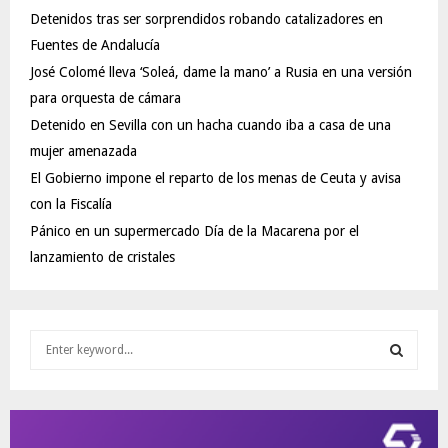
Detenidos tras ser sorprendidos robando catalizadores en
Fuentes de Andalucía
José Colomé lleva ‘Soleá, dame la mano’ a Rusia en una versión
para orquesta de cámara
Detenido en Sevilla con un hacha cuando iba a casa de una
mujer amenazada
El Gobierno impone el reparto de los menas de Ceuta y avisa
con la Fiscalía
Pánico en un supermercado Día de la Macarena por el
lanzamiento de cristales
S
e
a
S
r
c
E
h