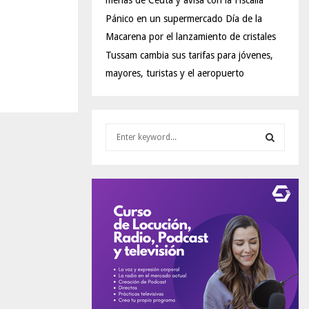
menas de Ceuta y avisa con la Fiscalía
Pánico en un supermercado Día de la
Macarena por el lanzamiento de cristales
Tussam cambia sus tarifas para jóvenes,
mayores, turistas y el aeropuerto
S
e
a
S
r
c
E
h
f
A
o
r
R
:
C
H