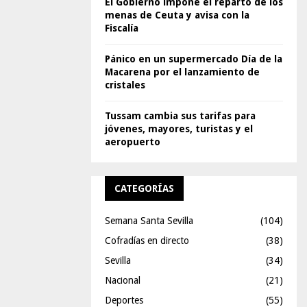
El Gobierno impone el reparto de los
menas de Ceuta y avisa con la
Fiscalía
Pánico en un supermercado Día de la
Macarena por el lanzamiento de
cristales
Tussam cambia sus tarifas para
jóvenes, mayores, turistas y el
aeropuerto
CATEGORÍAS
Semana Santa Sevilla
(104)
Cofradías en directo
(38)
Sevilla
(34)
Nacional
(21)
Deportes
(55)