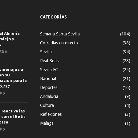
CATEGORÍAS
al Almería
Semana Santa Sevilla
(104)
alejo y
Cofradías en directo
(38)
o
Sevilla
(34)
0
Real Betis
(28)
homenajea a
Sevilla FC
(25)
on su
Nacional
(21)
ación para la
26/27
Deportes
(16)
0
Andalucía
(9)
Cultura
(4)
reactiva las
Reflexiones
(3)
con el Betis
ossa
Málaga
(1)
0