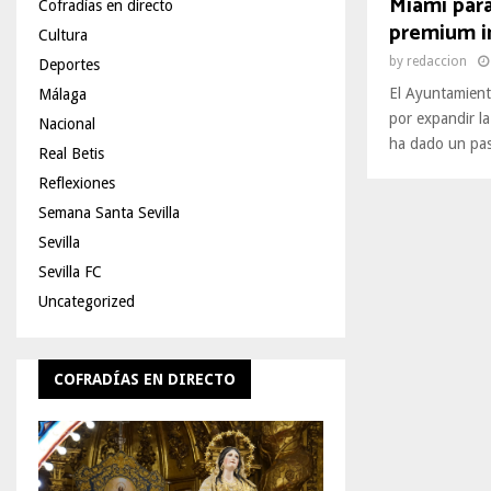
Miami para
Cofradías en directo
premium i
Cultura
by
redaccion
Deportes
El Ayuntamiento
Málaga
por expandir la
Nacional
ha dado un paso
Real Betis
Reflexiones
Semana Santa Sevilla
Sevilla
Sevilla FC
Uncategorized
COFRADÍAS EN DIRECTO