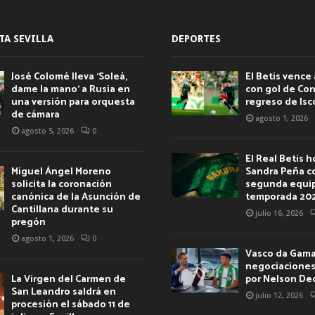
TA SEVILLA
DEPORTES
José Colomé lleva ‘Soleá,
El Betis vence 
dame la mano’ a Rusia en
con gol de Corr
una versión para orquesta
regreso de Isc
de cámara
agosto 1, 2026
agosto 5, 2026
0
El Real Betis 
Miguel Ángel Moreno
Sandra Peña c
solicita la coronación
segunda equip
canónica de la Asunción de
temporada 20
Cantillana durante su
julio 16, 2026
pregón
agosto 1, 2026
0
Vasco da Gama 
negociaciones 
La Virgen del Carmen de
por Nelson De
San Leandro saldrá en
julio 12, 2026
procesión el sábado 11 de