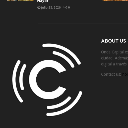
Mayor
julio 25, 2026
0
ABOUT US
Onda Capital es
ciudad. Además 
digital a travé
Contact us:
hol